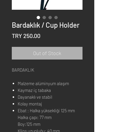
Bardaklık / Cup Holder
Price
TRY 250.00
Out of Stock
BARDAKLIK
Malzeme alüminyum alaşım
Kaymaz iç tabaka
Dayanaklı ve stabil
Kolay montaj
Ebat : Halka yüksekliği 125 mm
Halka çapı: 77 mm
Boy:125 mm
Klips uzunluğu: 40 mm