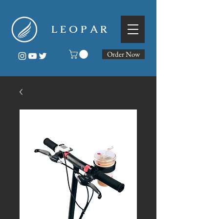
L E O P A R
Order Now