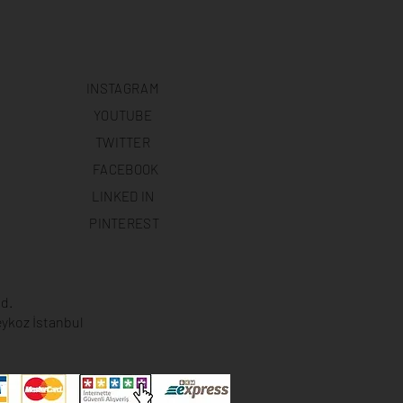
INSTAGRAM
YOUTUBE
TWITTER
FACEBOOK
LINKED IN
PINTEREST
d.
ykoz İstanbul