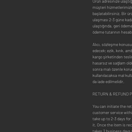
Ürün adresinize ulaştığ
müşteri hizmetlerimizle
başlatabilirsiniz. Bir ü
ulaşması 2-3 güne kada
ulaştığında, geri ödeme
ödeme tutarının hesabı
Alıcı, sözleşme konus
edecek; ezik, kırık, amba
kargo şirketinden tesl
hasarsız ve sağlam oldu
sonra malı özenle kor
kullanılacaksa mal kull
da iade edilmelidir.
RETURN & REFUND P
You can initiate the r
customer service within
take up to 2-3 days for
it. Once the item is rec
takes 2 business days 