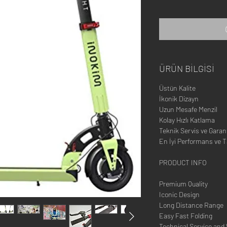
ÜRÜN BİLGİSİ
Üstün Kalite
İkonik Dizayn
Uzun Mesafe Menzil
Kolay Hızlı Katlama
Teknik Servis ve Garan
En İyi Performans ve Ta
PRODUCT INFO
Premium Quality
Iconic Design
Long Distance Range
Easy Fast Folding
Technical Service and