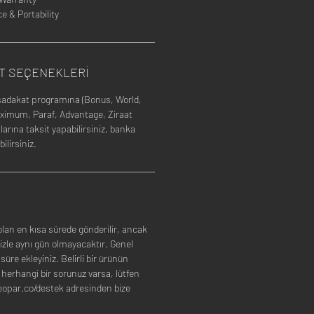
 & Portability
İT SEÇENEKLERİ
sadakat programına (Bonus, World,
ximum, Paraf, Advantage, Ziraat
larına taksit yapabilirsiniz, banka
ilirsiniz.
an en kısa sürede gönderilir, ancak
izle aynı gün olmayacaktır. Genel
 süre ekleyiniz. Belirli bir ürünün
 herhangi bir sorunuz varsa, lütfen
/leopar.co/destek adresinden bize