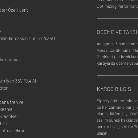
Optimizing Performance
ter Özellikleri:
)
ÖDEME VE TAKS
rılabilir maks.hız 35 km/saat)
Anlaşmalı 8 bankanın 
Axess, CardFinans, Ma
Bankkart) ait kredi kart
 tırmanma
kartıyla da ödeme yapab
tyum İyon 36V 10.4 Ah
otor
KARGO BİLGİSİ
Sipariş ürün mümkün ol
pana fren ve
bu her zaman siparişin
 kesme
olarak, lütfen 2 iş günü
 lastikler
teslim süresi hakkında
1 T6
sorularınız için http:/
nlatmalı ekran
ulaşın.