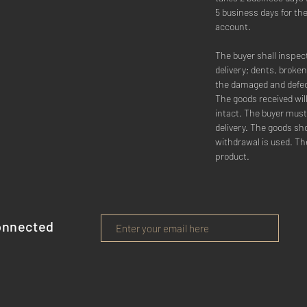
5 business days for th
account.
The buyer shall inspec
delivery; dents, broken
the damaged and defec
The goods received wi
intact. The buyer must
delivery. The goods sho
withdrawal is used. Th
product.
onnected