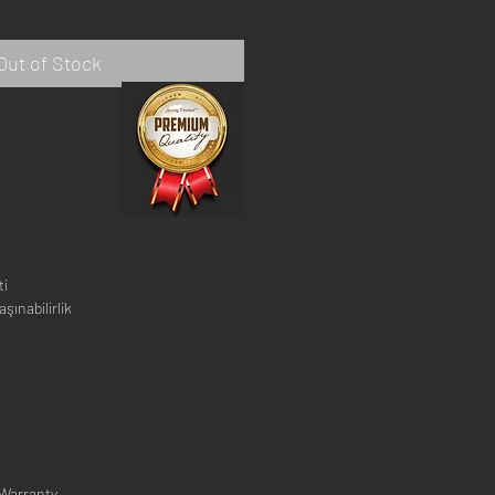
Price
Price
Out of Stock
ti
şınabilirlik
 Warranty