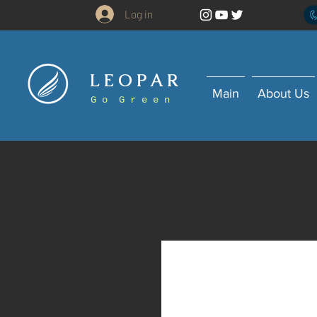
Log in
L E O P A R
Main
About Us
G o G r e e n