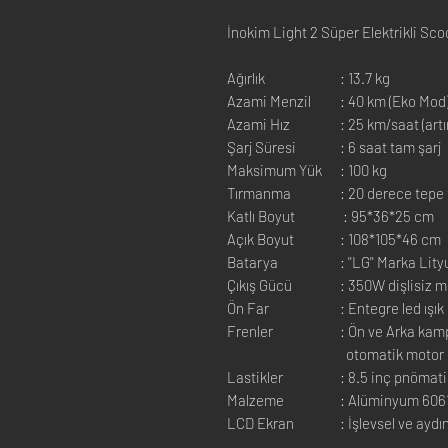
İnokim Light 2 Süper Elektrikli Scoo
Ağırlık
: 13.7 kg
Azami Menzil
: 40 km (Eko Mod
Azami Hız
: 25 km/saat (artı
Şarj Süresi
: 6 saat tam şarj
Maksimum Yük
: 100 kg
Tırmanma
: 20 derece tepe
Katlı Boyut
: 95*36*25 cm
Açık Boyut
: 108*105*46 cm
Batarya
: ''LG'' Marka Li
Çıkış Gücü
: 350W dişlisiz m
Ön Far
: Entegre led ışık
Frenler
: Ön ve Arka kam
otomatik motor
Lastikler
: 8.5 inç pnömatik
Malzeme
: Alüminyum 606
LCD Ekran
: İşlevsel ve aydı