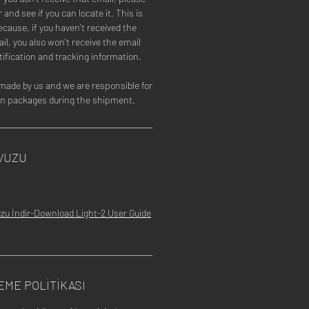
and see if you can locate it. This is
cause, if you haven't received the
il, you also won't receive the email
ification and tracking information.
made by us and we are responsible for
len packages during the shipment.
VUZU
zu İndir-Download Light-2 User Guide
EME POLİTİKASI