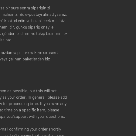
ısa bir süre sonra siparişinizi
lmalısınız. Bu e-postayı almadıysanız,
ü kontrol edin ve bulabilecek misiniz
önemlidir, çünkü sipariş onayı e-
gönderi bildirimi ve takip bidirimini e-
ksınız.
ımızdan yapılır ve nakliye sırasında
veya çalınan paketlerden biz
on as possible, but this will not
 as your order. In general, please add
w for processing time. If you have any
ad time on a specific item, please
eopar.co/support with your questions.
email confirming your order shortly
If you don't receive that email, please