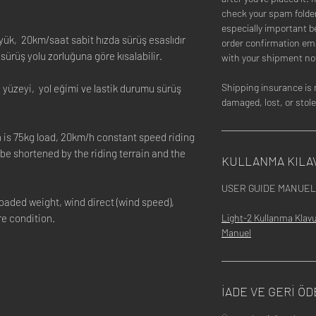
check your spam folder 
especially important be
yük, 20km/saat sabit hızda sürüş esaslıdır
order confirmation ema
ürüş yolu zorluğuna göre kısalabilir.
with your shipment not
Shipping insurance is 
yol yüzeyi, yol eğimi ve lastik durumu sürüş
damaged, lost, or sto
n is 75kg load, 20km/h constant speed riding
be shortened by the riding terrain and the
KULLANMA KILA
USER GUIDE MANUEL
loaded weight, wind direct (wind speed),
re condition.
Light-2 Kullanma Klavu
Manuel
İADE VE GERİ ÖD