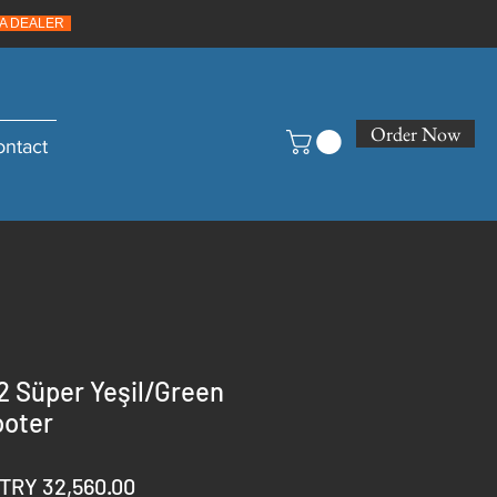
A DEALER
Order Now
ontact
2 Süper Yeşil/Green
ooter
Regular
Sale
TRY 32,560.00