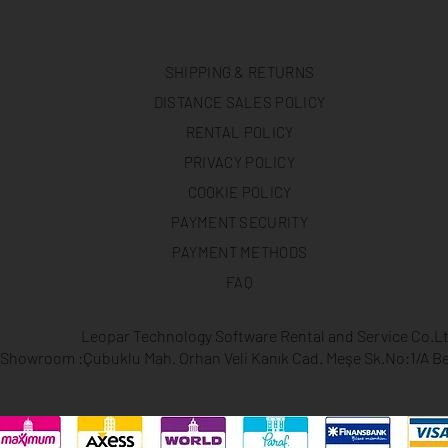
SHIPPING & RETURNS
DISTANCE SALES POLICY
RENTAL POLICY
PRIVACY POLICY
COOKIE POLICY
PAYMENT SECURITY
PAYMENT METHODS
FAQ
Leopar Technology Software Rental and Service Co.Lt
Showroom :Çubuklu Mah. Orhan Veli Kanık Cad. Meşe Sk.No:1/A Be