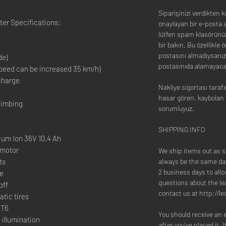
Siparişinizi verdikten k
ter Specifications:
onaylayan bir e-posta a
lütfen spam klasörünüz
bir bakın. Bu özellikle 
postasını almadıysanız, 
de)
postasınıda alamayaca
speed can be increased 35 km/h)
 charge
Nakliye sigortası taraf
hasar gören, kaybolan 
climbing
sorumluyuz.
SHIPPING INFO
thium Ion 36V 10.4 Ah
 motor
We ship items out as so
ts
always be the same day
2 business days to allo
ke
questions about the le
off
contact us at http://l
atic tires
 T6
You should receive an 
 illumination
after you've placed it. 