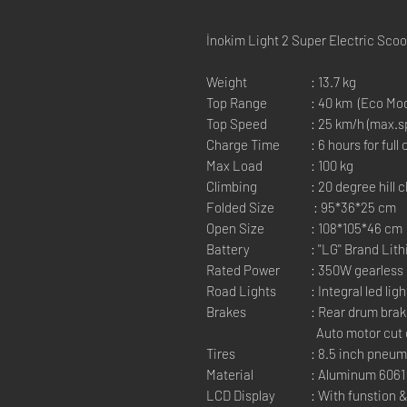
İnokim Light 2 Super Electric Scoo
Weight
: 13.7 kg
Top Range
: 40 km (Eco Mo
Top Speed
: 25 km/h (max.
Charge Time
: 6 hours for full
Max Load
: 100 kg
Climbing
: 20 degree hill 
Folded Size
: 95*36*25 cm
Open Size
: 108*105*46 cm
Battery
: ''LG'' Brand Li
Rated Power
: 350W gearless
Road Lights
: Integral led ligh
Brakes
: Rear drum bra
Auto motor cut 
Tires
: 8.5 inch pneum
Material
: Aluminum 6061
LCD Display
: With funstion &