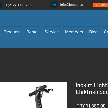
info@leopar.co
0 (212) 995 07 32
BECOME 
Products
Rental
Service
Members
Blog
C
İnokim Light
Elektrikli Sc
 TRY 71,880.00 