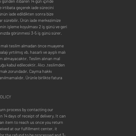
ı günden itibaren 14 gün içinde
 irtibata geçerek iade sürecini
rünün iade edildikten sonra bize
r sürebilir. Ürün iade merkezimize
nin işleme koyulması 2 iş günü ve geri
nızda görünmesi 3-5 iş günü sürer.
u malı teslim almadan önce muayene
lajı yırtılmış vb. hasarlı ve ayıplı malı
im almayacaktır. Teslim alınan mal
ğu kabul edilecektir. Alıcı ,teslimden
umak zorundadır. Cayma hakkı
anılmamalıdır. Ürünle birlikte fatura
OLICY
eturn process by contacting our
 14 days of receipt of delivery. It can
 an item to reach us once you return
eived at our fulfillment center, it
for the refund to be processed and 3-