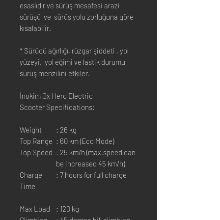
esaslıdır ve sürüş mesafesi arazi
sürüşü ve sürüş yolu zorluğuna göre
kısalabilir.
* Sürücü ağırlığı, rüzgar şiddeti , yol
yüzeyi, yol eğimi ve lastik durumu
sürüş menzilini etkiler.
İnokim Ox Hero Electric
Scooter Specifications:
Weight
: 26 kg
Top Range
: 60 km (Eco Mode)
Top Speed
: 25 km/h (max.speed can
be increased 45 km/h)
Charge
: 7 hours for full charge
Time
Max Load
: 120 kg