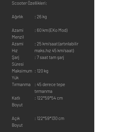
Scooter Özellikleri;
Ağırlık
: 26 kg
Azami
: 60 km (EKo Mod)
Menzil
Azami
: 25 km/saat (artırılabilir
Hız
maks.hız 45 km/saat)
Şarj
: 7 saat tam şarj
Süresi
Maksimum
: 120 kg
Yük
Tırmanma
: 45 derece tepe
tırmanma
Katlı
: 122*59*54 cm
Boyut
Açık
: 122*59*130 cm
Boyut