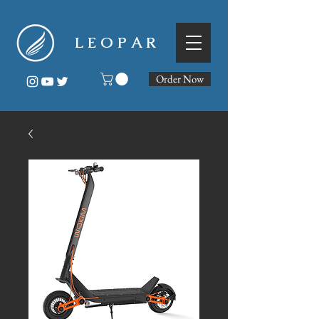
L E O P A R
Order Now