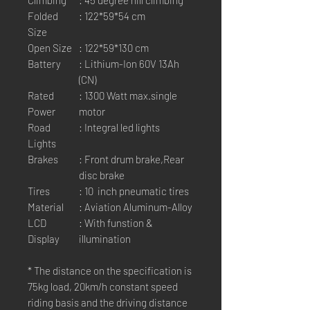
Climbing
: 45 degree hill climbing
Folded
: 122*59*54 cm
Size
Open Size
: 122*59*130 cm
Battery
: Lithium-Ion 60V 13Ah
(CN)
Rated
: 1300 Watt max.single
Power
motor
Road
: Integral led lights
Lights
Brakes
: Front drum brake,Rear
disc brake
Tires
: 10 inch pneumatic tires
Material
: Aviation Aluminum-Alloy
LCD
: With funstion &
Display
illumination
* The distance on the specification is
75kg load, 20km/h constant speed
riding basis and the driving distance