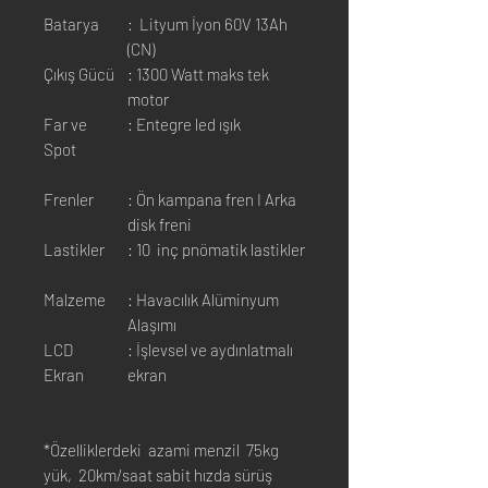
Batarya
: Lityum İyon 60V 13Ah
(CN)
Çıkış Gücü
: 1300 Watt maks tek
motor
Far ve
: Entegre led ışık
Spot
Frenler
: Ön kampana fren I Arka
disk freni
Lastikler
: 10 inç pnömatik lastikler
Malzeme
: Havacılık Alüminyum
Alaşımı
LCD
: İşlevsel ve aydınlatmalı
Ekran
ekran
*Özelliklerdeki azami menzil 75kg
yük, 20km/saat sabit hızda sürüş