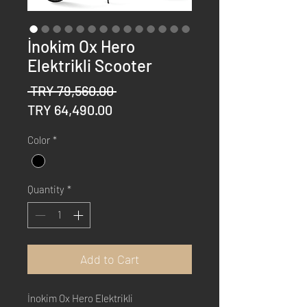
İnokim Ox Hero
Elektrikli Scooter
Regular
 TRY 79,560.00 
Sale
Price
TRY 64,490.00
Price
Color
*
Quantity
*
Add to Cart
İnokim Ox Hero Elektrikli