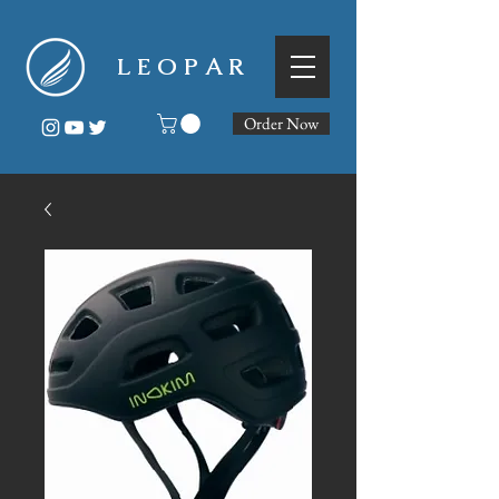
L E O P A R
Order Now