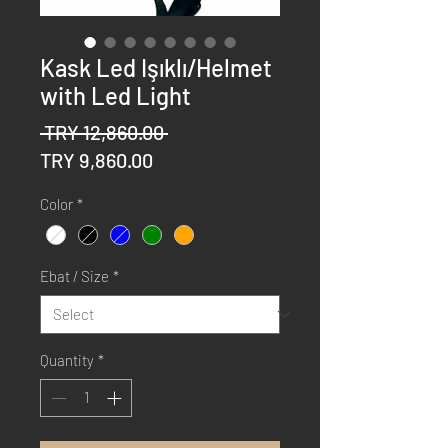
Kask Led Işıklı/Helmet
with Led Light
Regular
 TRY 12,860.00 
Sale
Price
TRY 9,860.00
Price
Color
*
Ebat / Size
*
Quantity
*