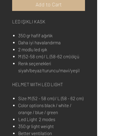
Add to Cart
LED IŞIKLI KASK
350 gr hafif ağırlık
Daha iyi havalandırma
2 modlu led ışık
M (52-58 cm) / L (58-62 cm) ölçü
Renk seçenekleri
siyah/beyaz/turuncu/mavi/yeşil
HELMET WITH LED LIGHT
Size M (52 - 58 cm) / L (58 - 62 cm)
Color options black / white /
orange / blue / green
Led Light 2 modes
350 gr light weight
Better ventilation