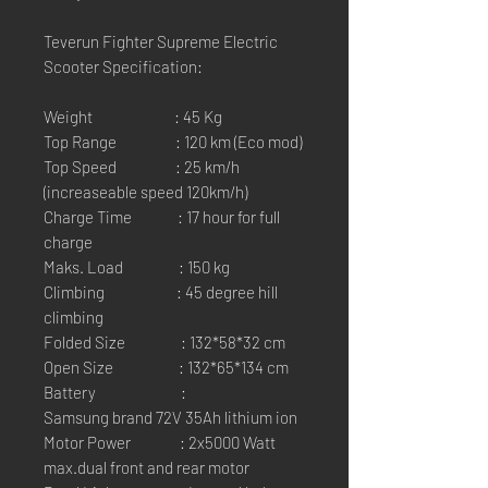
Teverun Fighter Supreme Electric
Scooter Specification:
Weight : 45 Kg
Top Range : 120 km (Eco mod)
Top Speed : 25 km/h
(increaseable speed 120km/h)
Charge Time : 17 hour for full
charge
Maks. Load : 150 kg
Climbing : 45 degree hill
climbing
Folded Size : 132*58*32 cm
Open Size : 132*65*134 cm
Battery :
Samsung brand 72V 35Ah lithium ion
Motor Power : 2x5000 Watt
max.dual front and rear motor