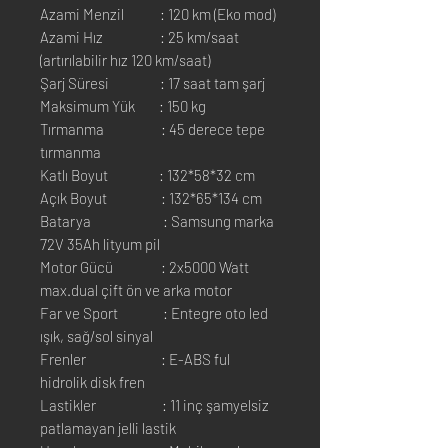
Azami Menzil : 120 km (Eko mod)
Azami Hız : 25 km/saat
(artırılabilir hız 120 km/saat)
Şarj Süresi : 17 saat tam şarj
Maksimum Yük : 150 kg
Tırmanma : 45 derece tepe
tırmanma
Katlı Boyut : 132*58*32 cm
Açık Boyut : 132*65*134 cm
Batarya : Samsung marka
72V 35Ah lityum pil
Motor Gücü : 2x5000 Watt
max.dual çift ön ve arka motor
Far ve Sport : Entegre oto led
ışık, sağ/sol sinyal
Frenler : E-ABS ful
hidrolik disk fren
Lastikler : 11 inç şamyelsiz
patlamayan jelli lastik