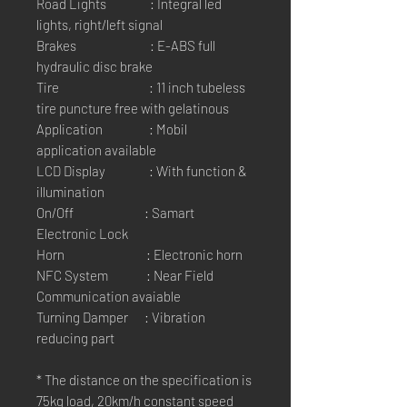
Road Lights : Integral led
lights, right/left signal
Brakes : E-ABS full
hydraulic disc brake
Tire : 11 inch tubeless
tire puncture free with gelatinous
Application : Mobil
application available
LCD Display : With function &
illumination
On/Off : Samart
Electronic Lock
Horn : Electronic horn
NFC System : Near Field
Communication avaiable
Turning Damper : Vibration
reducing part
* The distance on the specification is
75kg load, 20km/h constant speed