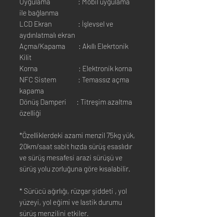
Uygulama : Mobil uygulama
ile bağlanma
LCD Ekran : İşlevsel ve
aydınlatmalı ekran
Açma/Kapama : Akıllı Elekrtonik
Kilit
Korna : Elektronik korna
NFC Sistem : Temassız açma
kapama
Dönüş Damperi : Titreşim azaltma
özelliği
*Özelliklerdeki azami menzil 75kg yük,
20km/saat sabit hızda sürüş esaslıdır
ve sürüş mesafesi arazi sürüşü ve
sürüş yolu zorluğuna göre kısalabilir.
* Sürücü ağırlığı, rüzgar şiddeti , yol
yüzeyi, yol eğimi ve lastik durumu
sürüş menzilini etkiler.