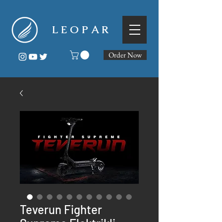
L E O P A R
Order Now
Teverun Fighter